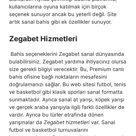
kullanıcılarına oyuna katılmak için birçok
seçenek sunuyor ancak bu yeterli değil. Site
artık sanal bahis gibi ek özellikler sunuyor.
Zegabet Hizmetleri
Bahis seçeneklerini Zegabet sanal dünyasında
bulabilirsiniz. Zegabet yardıma ihtiyacınız olursa
size gerekli bilgiyi verecektir. Bu, Premium canlı
bahis ofisine bağlı noktaların mesafesini
doğrulamanızı sağlar. Bu web sitesi futbol, ​​tenis
ve basketbol gibi klasik sporları sanal formatta
sunmaktadır. Ayrıca sanal at yarışı, köpek yarışı
ve gerçek araba yarışıyla ilgili farklı özellikler de
vardır. Ayrıca bu türler etrafında dönen
yarışmalar da
Zegabet hizmetleri
var. Sanal
futbol ve basketbol turnuvalarını