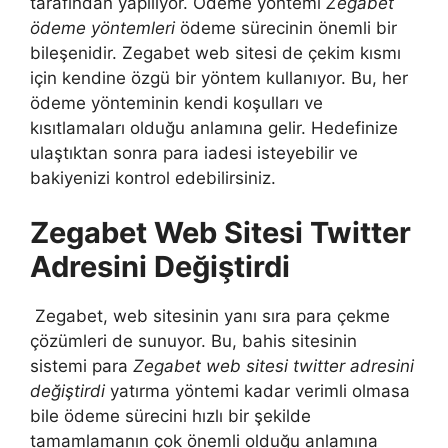
tarafından yapılıyor. Ödeme yöntemi
Zegabet
ödeme yöntemleri
ödeme sürecinin önemli bir
bileşenidir. Zegabet web sitesi de çekim kısmı
için kendine özgü bir yöntem kullanıyor. Bu, her
ödeme yönteminin kendi koşulları ve
kısıtlamaları olduğu anlamına gelir. Hedefinize
ulaştıktan sonra para iadesi isteyebilir ve
bakiyenizi kontrol edebilirsiniz.
Zegabet Web Sitesi Twitter
Adresini Değiştirdi
Zegabet, web sitesinin yanı sıra para çekme
çözümleri de sunuyor. Bu, bahis sitesinin
sistemi para
Zegabet web sitesi twitter adresini
değiştirdi
yatırma yöntemi kadar verimli olmasa
bile ödeme sürecini hızlı bir şekilde
tamamlamanın çok önemli olduğu anlamına