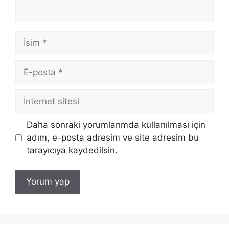
İsim
E-
posta
İnternet
sitesi
Daha sonraki yorumlarımda kullanılması için
adım, e-posta adresim ve site adresim bu
tarayıcıya kaydedilsin.