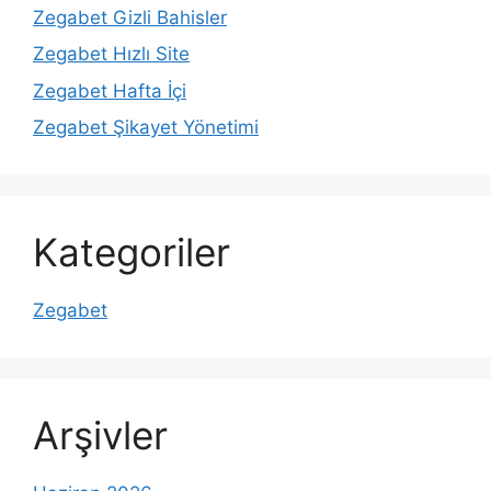
Zegabet Gizli Bahisler
Zegabet Hızlı Site
Zegabet Hafta İçi
Zegabet Şikayet Yönetimi
Kategoriler
Zegabet
Arşivler