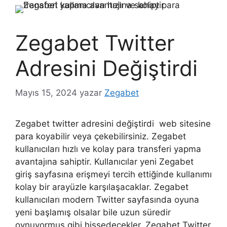
Zegabet Twitter
Adresini Değiştirdi
Mayıs 15, 2024
yazar
Zegabet
Zegabet twitter adresini değiştirdi web sitesine
para koyabilir veya çekebilirsiniz. Zegabet
kullanıcıları hızlı ve kolay para transferi yapma
avantajına sahiptir. Kullanıcılar yeni Zegabet
giriş sayfasına erişmeyi tercih ettiğinde kullanımı
kolay bir arayüzle karşılaşacaklar. Zegabet
kullanıcıları modern Twitter sayfasında oyuna
yeni başlamış olsalar bile uzun süredir
oynuyormuş gibi hissedecekler. Zegabet Twitter