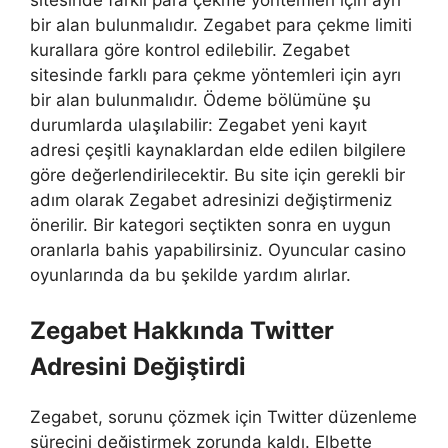
bir alan bulunmalıdır. Zegabet para çekme limiti
kurallara göre kontrol edilebilir. Zegabet
sitesinde farklı para çekme yöntemleri için ayrı
bir alan bulunmalıdır. Ödeme bölümüne şu
durumlarda ulaşılabilir: Zegabet yeni kayıt
adresi çeşitli kaynaklardan elde edilen bilgilere
göre değerlendirilecektir. Bu site için gerekli bir
adım olarak Zegabet adresinizi değiştirmeniz
önerilir. Bir kategori seçtikten sonra en uygun
oranlarla bahis yapabilirsiniz. Oyuncular casino
oyunlarında da bu şekilde yardım alırlar.
Zegabet Hakkında Twitter
Adresini Değiştirdi
Zegabet, sorunu çözmek için Twitter düzenleme
sürecini değiştirmek zorunda kaldı. Elbette