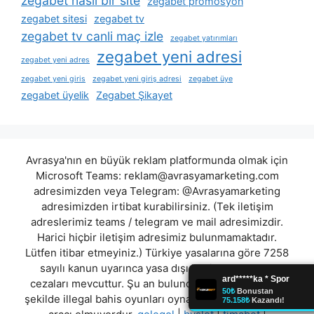
zegabet nasil bir site
zegabet promosyon
zegabet sitesi
zegabet tv
zegabet tv canli maç izle
zegabet yatırımları
zegabet yeni adresi
zegabet yeni adres
zegabet yeni giris
zegabet yeni giriş adresi
zegabet üye
zegabet üyelik
Zegabet Şikayet
Avrasya'nın en büyük reklam platformunda olmak için
Microsoft Teams:
reklam@avrasyamarketing.com
adresimizden veya Telegram: @Avrasyamarketing
adresimizden irtibat kurabilirsiniz. (Tek iletişim
adreslerimiz teams / telegram ve mail adresimizdir.
Harici hiçbir iletişim adresimiz bulunmamaktadır.
Lütfen itibar etmeyiniz.) Türkiye yasalarına göre 7258
sayılı kanun uyarınca yasa dışı bahis oynamanın
cezaları mevcuttur. Şu an bulunduğunuz site hiç bir
şekilde illegal bahis oyunları oynatmıyor ve oynamaya