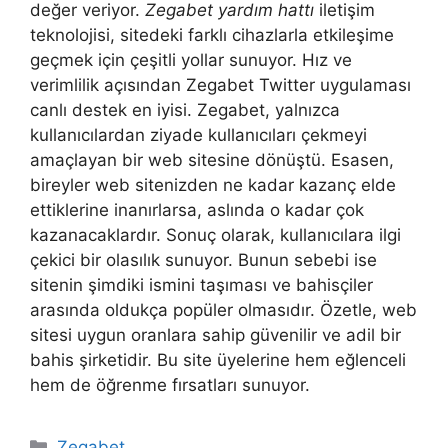
değer veriyor.
Zegabet yardım hattı
iletişim
teknolojisi, sitedeki farklı cihazlarla etkileşime
geçmek için çeşitli yollar sunuyor. Hız ve
verimlilik açısından Zegabet Twitter uygulaması
canlı destek en iyisi. Zegabet, yalnızca
kullanıcılardan ziyade kullanıcıları çekmeyi
amaçlayan bir web sitesine dönüştü. Esasen,
bireyler web sitenizden ne kadar kazanç elde
ettiklerine inanırlarsa, aslında o kadar çok
kazanacaklardır. Sonuç olarak, kullanıcılara ilgi
çekici bir olasılık sunuyor. Bunun sebebi ise
sitenin şimdiki ismini taşıması ve bahisçiler
arasında oldukça popüler olmasıdır. Özetle, web
sitesi uygun oranlara sahip güvenilir ve adil bir
bahis şirketidir. Bu site üyelerine hem eğlenceli
hem de öğrenme fırsatları sunuyor.
Kategoriler
Zegabet