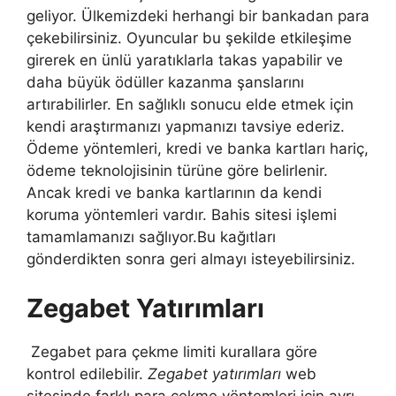
geliyor. Ülkemizdeki herhangi bir bankadan para
çekebilirsiniz. Oyuncular bu şekilde etkileşime
girerek en ünlü yaratıklarla takas yapabilir ve
daha büyük ödüller kazanma şanslarını
artırabilirler. En sağlıklı sonucu elde etmek için
kendi araştırmanızı yapmanızı tavsiye ederiz.
Ödeme yöntemleri, kredi ve banka kartları hariç,
ödeme teknolojisinin türüne göre belirlenir.
Ancak kredi ve banka kartlarının da kendi
koruma yöntemleri vardır. Bahis sitesi işlemi
tamamlamanızı sağlıyor.Bu kağıtları
gönderdikten sonra geri almayı isteyebilirsiniz.
Zegabet Yatırımları
Zegabet para çekme limiti kurallara göre
kontrol edilebilir.
Zegabet yatırımları
web
sitesinde farklı para çekme yöntemleri için ayrı