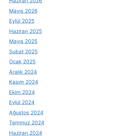
Haziran 2026
Mayıs 2026
Eylül 2025
Haziran 2025
Mayıs 2025
Şubat 2025
Ocak 2025
Aralık 2024
Kasım 2024
Ekim 2024
Eylül 2024
Ağustos 2024
Temmuz 2024
Haziran 2024