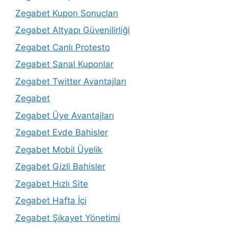
Zegabet Kupon Sonuçları
Zegabet Altyapı Güvenilirliği
Zegabet Canlı Protesto
Zegabet Sanal Kuponlar
Zegabet Twitter Avantajları
Zegabet
Zegabet Üye Avantajları
Zegabet Evde Bahisler
Zegabet Mobil Üyelik
Zegabet Gizli Bahisler
Zegabet Hızlı Site
Zegabet Hafta İçi
Zegabet Şikayet Yönetimi