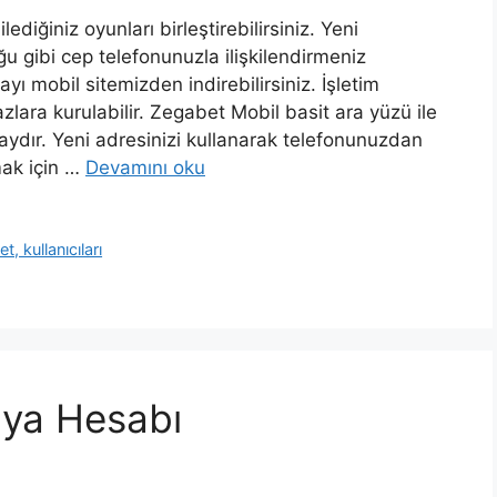
lediğiniz oyunları birleştirebilirsiniz. Yeni
u gibi cep telefonunuzla ilişkilendirmeniz
ı mobil sitemizden indirebilirsiniz. İşletim
zlara kurulabilir. Zegabet Mobil basit ara yüzü ile
aydır. Yeni adresinizi kullanarak telefonunuzdan
mak için …
Devamını oku
t, kullanıcıları
ya Hesabı