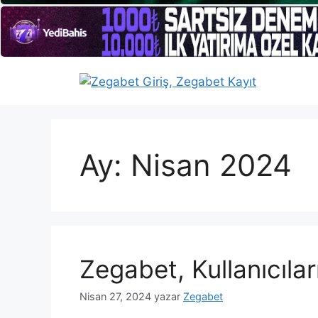
İçeriğe
atla
Ay:
Nisan 2024
Zegabet, Kullanıcılar
Nisan 27, 2024
yazar
Zegabet