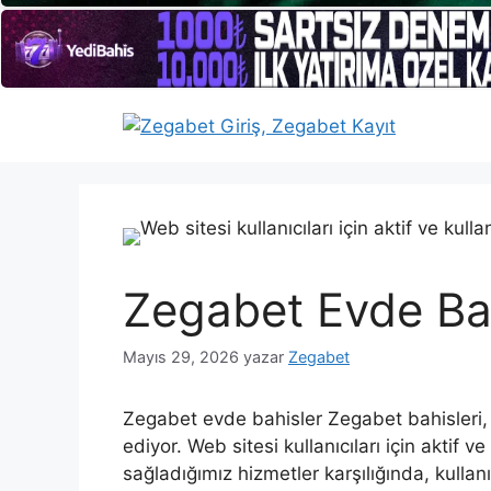
İçeriğe
atla
Zegabet Evde Ba
Mayıs 29, 2026
yazar
Zegabet
Zegabet evde bahisler Zegabet bahisleri, 
ediyor. Web sitesi kullanıcıları için aktif 
sağladığımız hizmetler karşılığında, kullanı