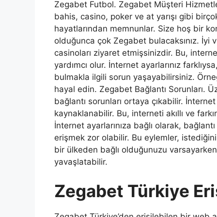
Zegabet Futbol. Zegabet Müşteri Hizmetler
bahis, casino, poker ve at yarışı gibi birç
hayatlarından memnunlar. Size hoş bir k
olduğunca çok Zegabet bulacaksınız. İyi 
casinoları ziyaret etmişsinizdir. Bu, intern
yardımcı olur. İnternet ayarlarınız farklıy
bulmakla ilgili sorun yaşayabilirsiniz. Örn
hayal edin. Zegabet Bağlantı Sorunları. 
bağlantı sorunları ortaya çıkabilir. İnterne
kaynaklanabilir. Bu, interneti akıllı ve far
İnternet ayarlarınıza bağlı olarak, bağla
erişmek zor olabilir. Bu eylemler, istediğin
bir ülkeden bağlı olduğunuzu varsayarken İ
yavaşlatabilir.
Zegabet Türkiye Eri
Zegabet Türkiye’den erişilebilen bir web ad