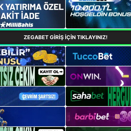
ZEGABET GİRİŞ İÇİN TIKLAYINIZ!