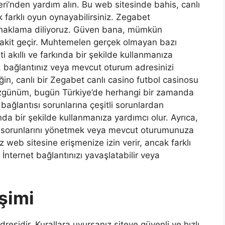
i’nden yardım alın. Bu web sitesinde bahis, canlı
ok farklı oyun oynayabilirsiniz. Zegabet
onaklama diliyoruz. Güven bana, mümkün
vakit geçir. Muhtemelen gerçek olmayan bazı
eti akıllı ve farkında bir şekilde kullanmanıza
sa, bağlantınız veya mevcut oturum adresinizi
eğin, canlı bir Zegabet canlı casino futbol casinosu
Üzgünüm, bugün Türkiye’de herhangi bir zamanda
t bağlantısı sorunlarına çeşitli sorunlardan
kında bir şekilde kullanmanıza yardımcı olur. Ayrıca,
ntı sorunlarını yönetmek veya mevcut oturumunuza
iz web sitesine erişmenize izin verir, ancak farklı
nternet bağlantınızı yavaşlatabilir veya
şimi
residir. Kurallara uyursanız siteye güvenli ve hızlı