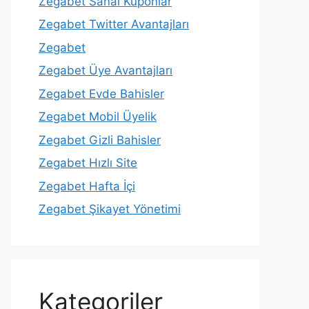
Zegabet Sanal Kuponlar
Zegabet Twitter Avantajları
Zegabet
Zegabet Üye Avantajları
Zegabet Evde Bahisler
Zegabet Mobil Üyelik
Zegabet Gizli Bahisler
Zegabet Hızlı Site
Zegabet Hafta İçi
Zegabet Şikayet Yönetimi
Kategoriler