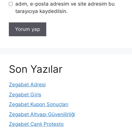
adım, e-posta adresim ve site adresim bu
tarayıcıya kaydedilsin.
Son Yazılar
Zegabet Adresi
Zegabet Giriş
Zegabet Kupon Sonuçları
Zegabet Altyapı Güvenilirliği
Zegabet Canlı Protesto