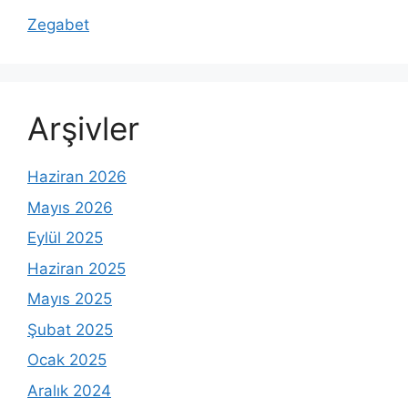
Zegabet
Arşivler
Haziran 2026
Mayıs 2026
Eylül 2025
Haziran 2025
Mayıs 2025
Şubat 2025
Ocak 2025
Aralık 2024