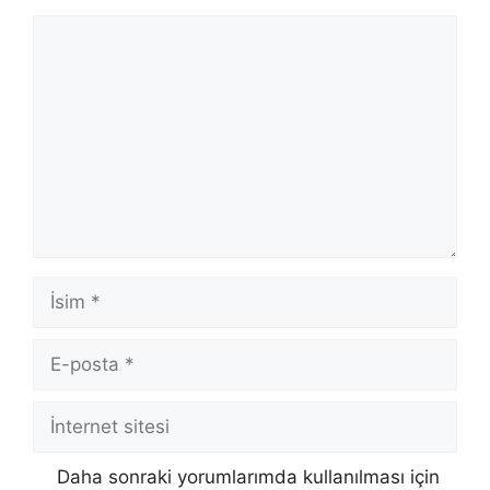
Yorum
İsim
E-
posta
İnternet
sitesi
Daha sonraki yorumlarımda kullanılması için