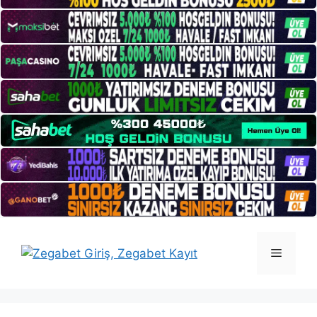
İçeriğe
atla
Menü