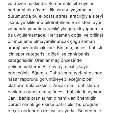
ve düzen hakkında. Bu nedenle site üyeleri
herhangi bir güvenilirlik sorunu yaşamaları
durumunda bu e-posta adresi aracılığıyla siteyi
lisans yetkililerine bildirebilirler. Bu sistem aynı
zamanda yönetim aracılığıyla gerekli yaptırımları
da uygulamaktadır. Her zaman doğal ve orijinal
bir inceleme olmayabilir ancak çoğu zaman
aradığınızı bulacaksınız. Biri maç öncesi bahisler
için spor kategorisi, diğeri ise canlı bahis
kategorisidir. Oranlar maç öncesinde
belirlenmektedir. Bir sayfayı nasıl şikayet
edeceğinizi öğrenin. Daha sonra web sitesinde
hasar raporunu görüntüleyebileceğiniz bir
platform bulacaksınız. Ancak canlı bahislerde
başlama oranları maç öncesi bahislerle aynıdır.
Canlı bahis oranlarının dinamikleri önemlidir.
Dürüst olmak gerekirse bahisçiler bu programı
birçok nedenden dolayı seviyorlar. Bu nedenle