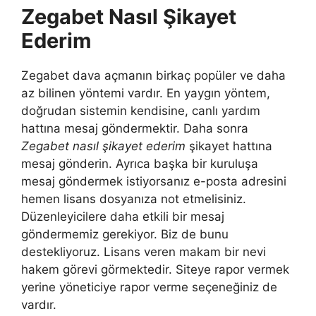
Zegabet Nasıl Şikayet
Ederim
Zegabet dava açmanın birkaç popüler ve daha
az bilinen yöntemi vardır. En yaygın yöntem,
doğrudan sistemin kendisine, canlı yardım
hattına mesaj göndermektir. Daha sonra
Zegabet nasıl şikayet ederim
şikayet hattına
mesaj gönderin. Ayrıca başka bir kuruluşa
mesaj göndermek istiyorsanız e-posta adresini
hemen lisans dosyanıza not etmelisiniz.
Düzenleyicilere daha etkili bir mesaj
göndermemiz gerekiyor. Biz de bunu
destekliyoruz. Lisans veren makam bir nevi
hakem görevi görmektedir. Siteye rapor vermek
yerine yöneticiye rapor verme seçeneğiniz de
vardır.