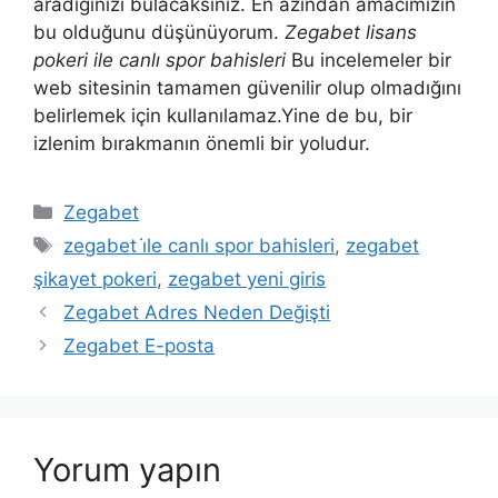
aradığınızı bulacaksınız. En azından amacımızın
bu olduğunu düşünüyorum.
Zegabet lisans
pokeri ile canlı spor bahisleri
Bu incelemeler bir
web sitesinin tamamen güvenilir olup olmadığını
belirlemek için kullanılamaz.Yine de bu, bir
izlenim bırakmanın önemli bir yoludur.
Kategoriler
Zegabet
Etiketler
zegabet i̇le canlı spor bahisleri
,
zegabet
şikayet pokeri
,
zegabet yeni giris
Zegabet Adres Neden Değişti
Zegabet E-posta
Yorum yapın