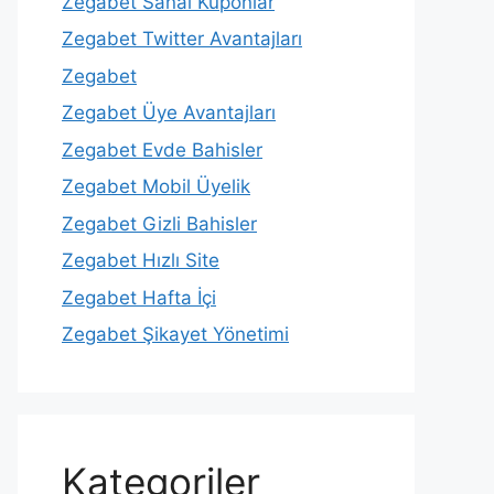
Zegabet Sanal Kuponlar
Zegabet Twitter Avantajları
Zegabet
Zegabet Üye Avantajları
Zegabet Evde Bahisler
Zegabet Mobil Üyelik
Zegabet Gizli Bahisler
Zegabet Hızlı Site
Zegabet Hafta İçi
Zegabet Şikayet Yönetimi
Kategoriler