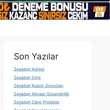
Son Yazılar
Zegabet Adresi
Zegabet Giriş
Zegabet Kupon Sonuçları
Zegabet Altyapı Güvenilirliği
Zegabet Canlı Protesto