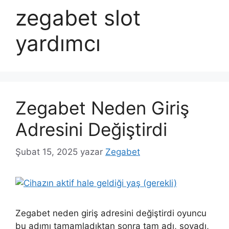
zegabet slot
yardımcı
Zegabet Neden Giriş
Adresini Değiştirdi
Şubat 15, 2025
yazar
Zegabet
Zegabet neden giriş adresini değiştirdi oyuncu
bu adımı tamamladıktan sonra tam adı, soyadı,