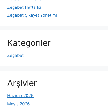
Zegabet Hafta İçi
Zegabet Şikayet Yönetimi
Kategoriler
Zegabet
Arşivler
Haziran 2026
Mayıs 2026