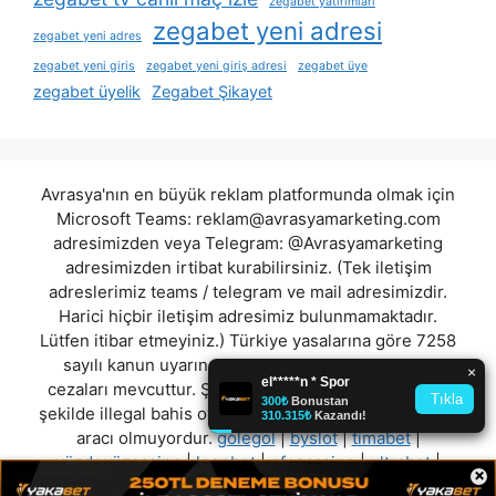
zegabet yatırımları
zegabet yeni adresi
zegabet yeni adres
zegabet yeni giris
zegabet yeni giriş adresi
zegabet üye
zegabet üyelik
Zegabet Şikayet
Avrasya'nın en büyük reklam platformunda olmak için
Microsoft Teams:
reklam@avrasyamarketing.com
adresimizden veya Telegram: @Avrasyamarketing
adresimizden irtibat kurabilirsiniz. (Tek iletişim
adreslerimiz teams / telegram ve mail adresimizdir.
Harici hiçbir iletişim adresimiz bulunmamaktadır.
Lütfen itibar etmeyiniz.) Türkiye yasalarına göre 7258
sayılı kanun uyarınca yasa dışı bahis oynamanın
cezaları mevcuttur. Şu an bulunduğunuz site hiç bir
şekilde illegal bahis oyunları oynatmıyor ve oynamaya
aracı olmuyordur.
golegol
|
byslot
|
timabet
|
yüzdeyüzcasino
|
leonbet
|
efescasino
|
ultrabet
|
×
iskoçbet