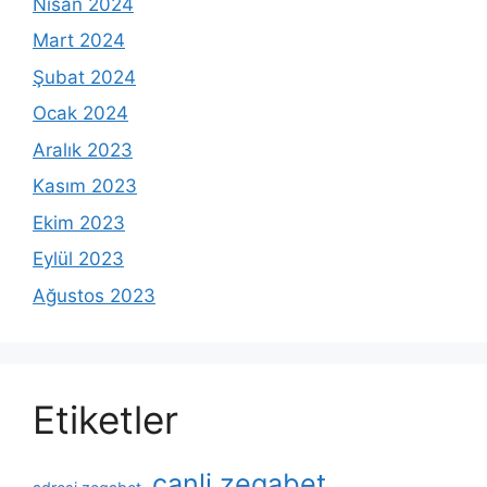
Nisan 2024
Mart 2024
Şubat 2024
Ocak 2024
Aralık 2023
Kasım 2023
Ekim 2023
Eylül 2023
Ağustos 2023
Etiketler
canli zegabet