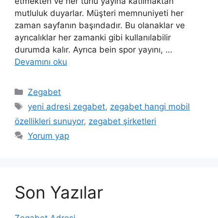
etmekten ve her türlü yayına katılmaktan
mutluluk duyarlar. Müşteri memnuniyeti her
zaman sayfanın başındadır. Bu olanaklar ve
ayrıcalıklar her zamanki gibi kullanılabilir
durumda kalır. Ayrıca bein spor yayını, …
Devamını oku
Kategoriler
Zegabet
Etiketler
yeni adresi zegabet
,
zegabet hangi mobil
özellikleri sunuyor
,
zegabet şirketleri
Yorum yap
Son Yazılar