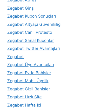
Zegabet Adresi
Zegabet Giriş
Zegabet Kupon Sonuçları
Zegabet Altyapı Güvenilirliği
Zegabet Canlı Protesto
Zegabet Sanal Kuponlar
Zegabet Twitter Avantajları
Zegabet
Zegabet Üye Avantajları
Zegabet Evde Bahisler
Zegabet Mobil Üyelik
Zegabet Gizli Bahisler
Zegabet Hızlı Site
Zegabet Hafta İçi