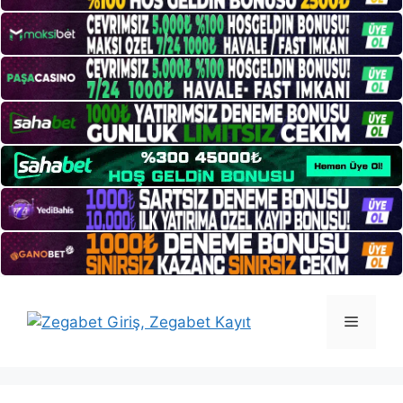
İçeriğe
atla
Menü