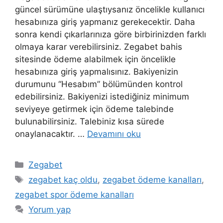
güncel sürümüne ulaştıysanız öncelikle kullanıcı
hesabınıza giriş yapmanız gerekecektir. Daha
sonra kendi çıkarlarınıza göre birbirinizden farklı
olmaya karar verebilirsiniz. Zegabet bahis
sitesinde ödeme alabilmek için öncelikle
hesabınıza giriş yapmalısınız. Bakiyenizin
durumunu “Hesabım” bölümünden kontrol
edebilirsiniz. Bakiyenizi istediğiniz minimum
seviyeye getirmek için ödeme talebinde
bulunabilirsiniz. Talebiniz kısa sürede
onaylanacaktır. …
Devamını oku
Kategoriler
Zegabet
Etiketler
zegabet kaç oldu
,
zegabet ödeme kanalları
,
zegabet spor ödeme kanalları
Yorum yap