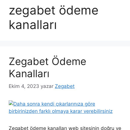
zegabet ödeme
kanalları
Zegabet Ödeme
Kanalları
Ekim 4, 2023
yazar
Zegabet
Zegabet ödeme kanalları web sitesinin doğru ve