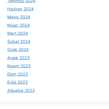
Temmuz 2024
Haziran 2024
Mayıs 2024
Nisan 2024
Mart 2024
Şubat 2024
Ocak 2024
Aralık 2023
Kasım 2023
Ekim 2023
Eylül 2023
Ağustos 2023