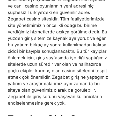
ve canlı casino oyunlarının yeni adresi hiç
şüphesiz Türkiye’deki en güvenilir adres
Zegabet casino sitesidir. Tüm faaliyetlerimizde
site yönetimimizin öncelikli odağı bu birime
verdiğimiz hizmetlerde açıkça görülmektedir. Bu
yüzden giriş sitemize kaynak ayırıyoruz ve eğer
bu yatırım birkaç ay sonra kullanılmadan kalırsa
ciddi bir kayıpla sonuçlanacaktır. Bu tür kayıpları
önlemek için, giriş sayfasında işbirliği yaptığımız
sitelerde uzun süredir var olan ve halihazırda
güçlü ekipler kurmuş olan casino sitelerini tespit
etmek çok önemlidir. Zegabet girişine yaptığımız
yatırım ve araştırmalarımız aynı zamanda bu
siteye olan güvenimiz olarak da görülebilir.
Zegabet ile giriş sorunu yaşayan kullanıcıların
endişelenmesine gerek yok.