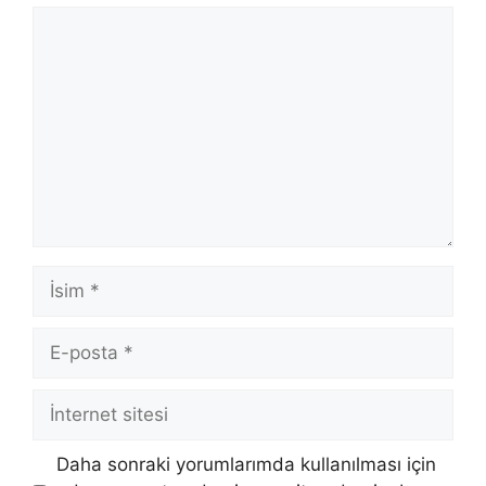
Yorum
İsim
E-
posta
İnternet
sitesi
Daha sonraki yorumlarımda kullanılması için