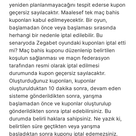
yeniden planlanmayacağını tespit ederse kupon
geçersiz sayılacaktır. Maalesef tek maç bahis
kuponları kabul edilmeyecektir. Bir oyun,
başlamadan önce veya başlaması sırasında
herhangi bir nedenle iptal edilebilir. Bu
senaryoda Zegabet oyundaki kuponları iptal etti
mi? Maç bahis kuponu düzenlenip belirtilen
koşulun sağlanması ve maçın federasyon
tarafından resmi olarak iptal edilmesi
durumunda kupon geçersiz sayılacaktır.
Oluşturduğunuz kuponları, kuponlar
oluşturulduktan 10 dakika sonra, devam eden
sisteme gönderildikten sonra, yarışma
başlamadan önce ve kuponlar oluşturulup
gönderildikten sonra iptal edebilirsiniz. Bu
durumda belirli haklara sahipsiniz. Ne yazık ki,
belirtilen süre geçtikten veya yarışma
başladıktan sonra kuponu iptal edemezsiniz.