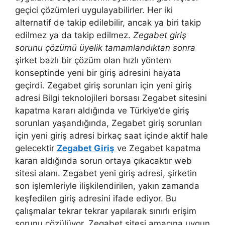
geçici çözümleri uygulayabilirler. Her iki
alternatif de takip edilebilir, ancak ya biri takip
edilmez ya da takip edilmez.
Zegabet giriş
sorunu çözümü üyelik tamamlandıktan sonra
şirket bazlı bir çözüm olan hızlı yöntem
konseptinde yeni bir giriş adresini hayata
geçirdi. Zegabet giriş sorunları için yeni giriş
adresi Bilgi teknolojileri borsası Zegabet sitesini
kapatma kararı aldığında ve Türkiye’de giriş
sorunları yaşandığında, Zegabet giriş sorunları
için yeni giriş adresi birkaç saat içinde aktif hale
gelecektir
Zegabet Giriş
ve Zegabet kapatma
kararı aldığında sorun ortaya çıkacaktır web
sitesi alanı. Zegabet yeni giriş adresi, şirketin
son işlemleriyle ilişkilendirilen, yakın zamanda
keşfedilen giriş adresini ifade ediyor. Bu
çalışmalar tekrar tekrar yapılarak sınırlı erişim
sorunu çözülüyor. Zegabet sitesi amacına uygun