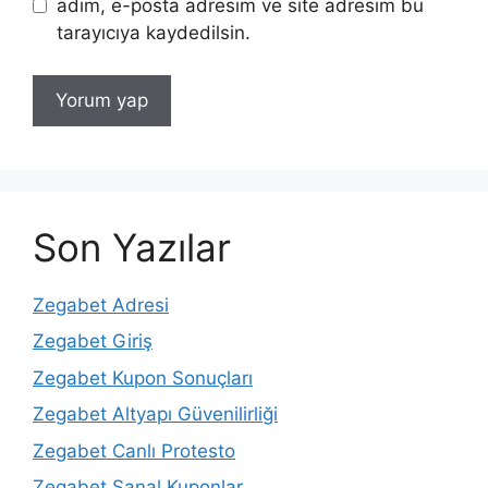
adım, e-posta adresim ve site adresim bu
tarayıcıya kaydedilsin.
Son Yazılar
Zegabet Adresi
Zegabet Giriş
Zegabet Kupon Sonuçları
Zegabet Altyapı Güvenilirliği
Zegabet Canlı Protesto
Zegabet Sanal Kuponlar