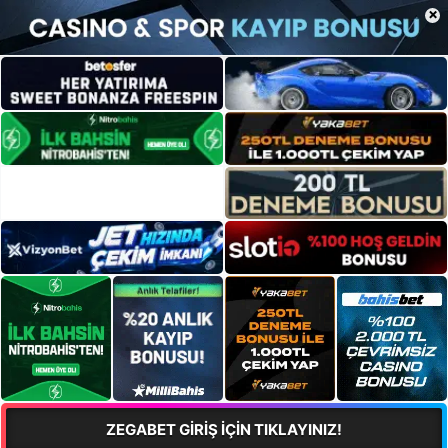
×
ZEGABET GİRİŞ İÇİN TIKLAYINIZ!