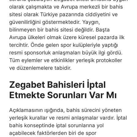
olarak çalışmakta ve Avrupa merkezli bir bahis
sitesi olarak Türkiye pazarında ciddiyetini ve
güvenilirliğini göstermektedir. Yaygın,
bilinmeyen bir bahis sitesi değildir. Başta
Avrupa ülkeleri olmak üzere küresel pazarda ilk
tercihtir. Önde gelen spor kulüpleriyle yaptığı
resmi sponsorluk anlaşmaları büyük ilgi gördü.
Tüm eylemler ve etkinlikler yerleşik protokoller
ve düzenlemelere tabidir.
Zegabet Bahisleri İptal
Etmekte Sorunları Var Mı
Açıklamasının ışığında, bahis sürecini yöneten
yerleşik kurallar ve resmi anlaşmalar vardır. İptal
bahis konseptinde iptal sorunlarına yol
açabilecek faktörlerden biri de spor