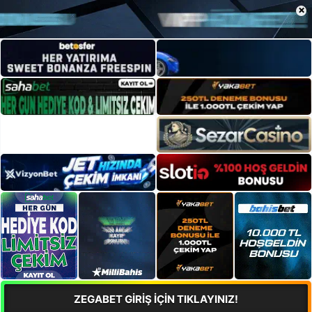
×
ZEGABET GİRİŞ İÇİN TIKLAYINIZ!