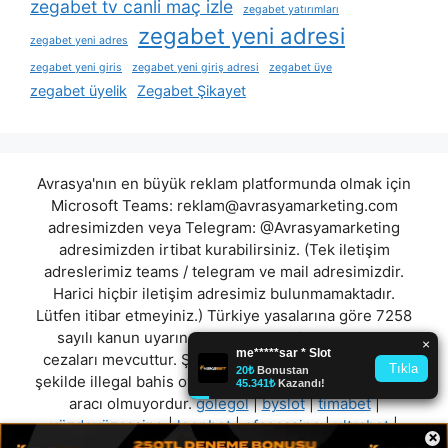
zegabet tv canli maç izle
zegabet yatırımları
zegabet yeni adresi
zegabet yeni adres
zegabet yeni giris
zegabet yeni giriş adresi
zegabet üye
zegabet üyelik
Zegabet Şikayet
Avrasya'nın en büyük reklam platformunda olmak için
Microsoft Teams:
reklam@avrasyamarketing.com
adresimizden veya Telegram: @Avrasyamarketing
adresimizden irtibat kurabilirsiniz. (Tek iletişim
adreslerimiz teams / telegram ve mail adresimizdir.
Harici hiçbir iletişim adresimiz bulunmamaktadır.
Lütfen itibar etmeyiniz.) Türkiye yasalarına göre 7258
sayılı kanun uyarınca yasa dışı bahis oynamanın
cezaları mevcuttur. Şu an bulunduğunuz site hiç bir
şekilde illegal bahis oyunları oynatmıyor ve oynamaya
aracı olmuyordur.
golegol
|
byslot
|
timabet
|
yüzdeyüzcasino
|
leonbet
|
efescasino
|
ultrabet
|
×
iskoçbet