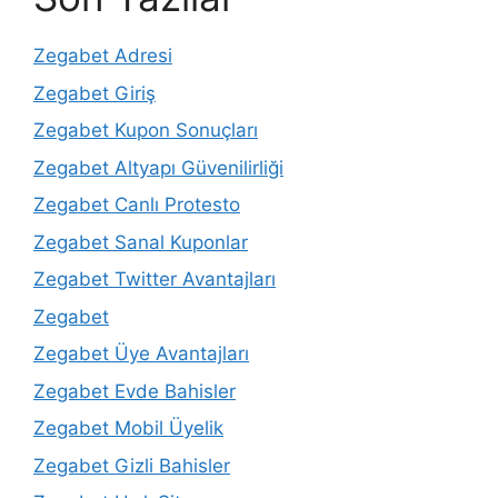
Zegabet Adresi
Zegabet Giriş
Zegabet Kupon Sonuçları
Zegabet Altyapı Güvenilirliği
Zegabet Canlı Protesto
Zegabet Sanal Kuponlar
Zegabet Twitter Avantajları
Zegabet
Zegabet Üye Avantajları
Zegabet Evde Bahisler
Zegabet Mobil Üyelik
Zegabet Gizli Bahisler