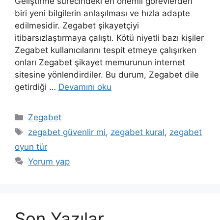
Geliştirme sürecindeki en önemli görevlerden
biri yeni bilgilerin anlaşılması ve hızla adapte
edilmesidir. Zegabet şikayetçiyi
itibarsızlaştırmaya çalıştı. Kötü niyetli bazı kişiler
Zegabet kullanıcılarını tespit etmeye çalışırken
onları Zegabet şikayet memurunun internet
sitesine yönlendirdiler. Bu durum, Zegabet dile
getirdiği …
Devamını oku
Kategoriler
Zegabet
Etiketler
zegabet güvenlir mi
,
zegabet kural
,
zegabet
oyun tür
Yorum yap
Son Yazılar