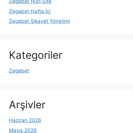
Zegabet Hızlı Site
Zegabet Hafta İçi
Zegabet Şikayet Yönetimi
Kategoriler
Zegabet
Arşivler
Haziran 2026
Mayıs 2026